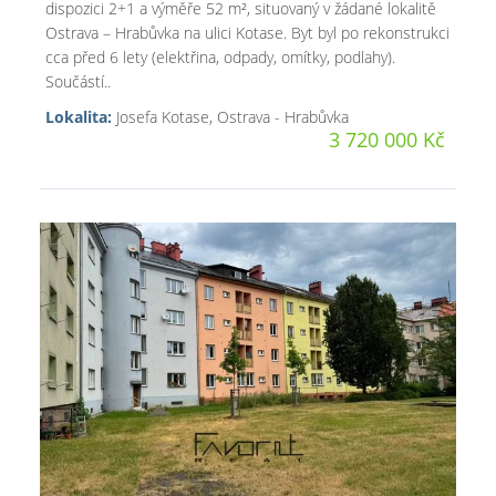
dispozici 2+1 a výměře 52 m², situovaný v žádané lokalitě
Ostrava – Hrabůvka na ulici Kotase. Byt byl po rekonstrukci
cca před 6 lety (elektřina, odpady, omítky, podlahy).
Součástí..
Lokalita:
Josefa Kotase, Ostrava - Hrabůvka
3 720 000 Kč