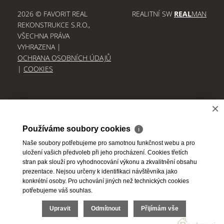
2026 © FAVORIT REAL
REALITNÍ SW
REAL
MAN
REKONSTRUKCE S.R.O.,
VŠECHNA PRÁVA
VYHRAZENA |
OCHRANA OSOBNÍCH ÚDAJŮ
|
COOKIES
×
Používáme soubory cookies
ℹ
Naše soubory potřebujeme pro samotnou funkčnost webu a pro
uložení vašich předvoleb při jeho procházení. Cookies třetích
stran pak slouží pro vyhodnocování výkonu a zkvalitnění obsahu
prezentace. Nejsou určeny k identifikaci návštěvníka jako
konkrétní osoby. Pro uchování jiných než technických cookies
potřebujeme váš souhlas.
Upravit
Odmítnout
Přijímám vše