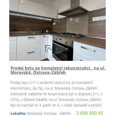
Prodej bytu po kompletní rekonstrukci,, na ul.
Moravská, Ostrava–Zábřeh
Prodej bytu 2+1 v osobním vlastnictví, po kompletní
rekonstrukci, 2p./3p., na ul. Moravská, Ostrava–Zábřeh
Exkluzivně nabízíme ke koupi krásný byt o dispozici 2+1, v
OSVL, v žádané lokalitě, na ul. Moravská, Ostrava–Zábřeh.
Byt se nachází ve 3. patře ze 4., v nízké zástavbě a prošel..
3 690 000 Kč
Lokalita:
Moravská, Ostrava - Zábřeh