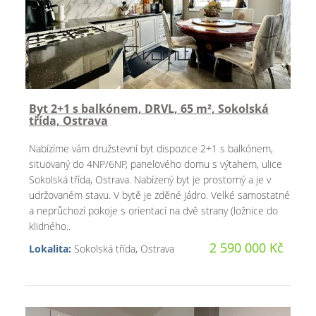
Byt 2+1 s balkónem, DRVL, 65 m², Sokolská
třída, Ostrava
Nabízíme vám družstevní byt dispozice 2+1 s balkónem,
situovaný do 4NP/6NP, panelového domu s výtahem, ulice
Sokolská třída, Ostrava. Nabízený byt je prostorný a je v
udržovaném stavu. V bytě je zděné jádro. Velké samostatné
a neprůchozí pokoje s orientací na dvě strany (ložnice do
klidného..
2 590 000 Kč
Lokalita:
Sokolská třída, Ostrava