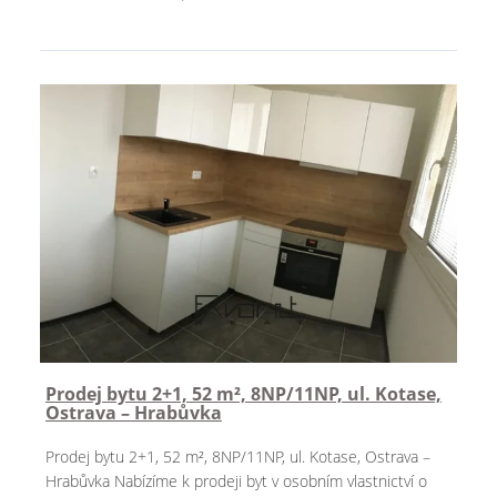
Prodej bytu 2+1, 52 m², 8NP/11NP, ul. Kotase,
Ostrava – Hrabůvka
Prodej bytu 2+1, 52 m², 8NP/11NP, ul. Kotase, Ostrava –
Hrabůvka Nabízíme k prodeji byt v osobním vlastnictví o