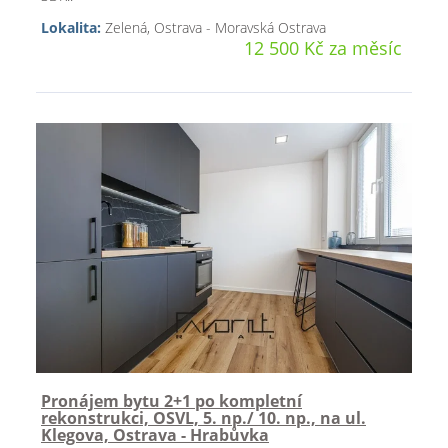
Lokalita:
Zelená, Ostrava - Moravská Ostrava
12 500 Kč za měsíc
Pronájem bytu 2+1 po kompletní
rekonstrukci, OSVL, 5. np./ 10. np., na ul.
Klegova, Ostrava - Hrabůvka