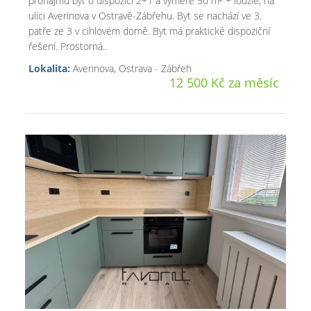
pronájmu byt o dispozici 2+1 a výměře 50 m² + lodžie, na
ulici Averinova v Ostravě-Zábřehu. Byt se nachází ve 3.
patře ze 3 v cihlovém domě. Byt má praktické dispoziční
řešení. Prostorná..
Lokalita:
Averinova, Ostrava - Zábřeh
12 500 Kč za měsíc