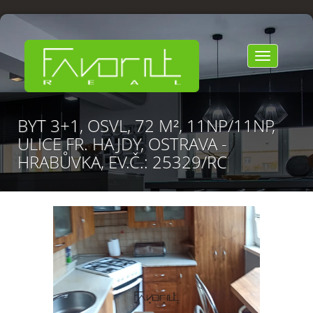
Toggle
navigation
BYT 3+1, OSVL, 72 M², 11NP/11NP,
ULICE FR. HAJDY, OSTRAVA -
HRABŮVKA, EV.Č.: 25329/RC