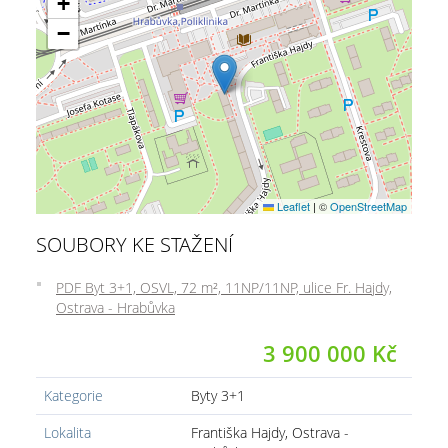
+
−
Leaflet
|
©
OpenStreetMap
SOUBORY KE STAŽENÍ
PDF Byt 3+1, OSVL, 72 m², 11NP/11NP, ulice Fr. Hajdy,
Ostrava - Hrabůvka
3 900 000 Kč
Kategorie
Byty 3+1
Lokalita
Františka Hajdy, Ostrava -