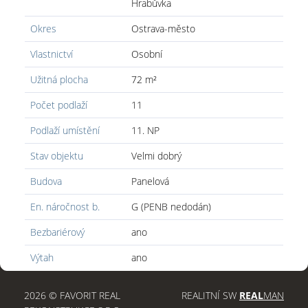
Hrabůvka
Okres
Ostrava-město
Vlastnictví
Osobní
Užitná plocha
72 m²
Počet podlaží
11
Podlaží umístění
11. NP
Stav objektu
Velmi dobrý
Budova
Panelová
En. náročnost b.
G (PENB nedodán)
Bezbariérový
ano
Výtah
ano
2026 © FAVORIT REAL
REALITNÍ SW
REAL
MAN