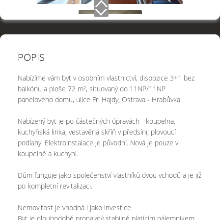
POPIS
Nabízíme vám byt v osobním vlastnictví, dispozice 3+1 bez
balkónu a ploše 72 m², situovaný do 11NP/11NP
panelového domu, ulice Fr. Hajdy, Ostrava - Hrabůvka.
Nabízený byt je po částečných úpravách - koupelna,
kuchyňská linka, vestavěná skříň v předsíni, plovoucí
podlahy. Elektroinstalace je původní. Nová je pouze v
koupelně a kuchyni.
Dům funguje jako společenství vlastníků dvou vchodů a je již
po kompletní revitalizaci.
Nemovitost je vhodná i jako investice.
Byt je dlouhodobě pronajatý stabilně platícím nájemníkem,